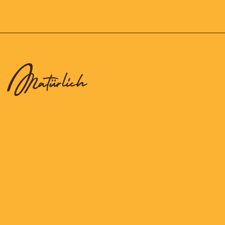
Unsere Premium-Produkte werden ausschliesslich aus den allerbesten
natürlichen Rohstoffen von Hand und mit viel Liebe gefertigt.
Süssepost.ch wird von der Confiserie Monnier AG betrieben und steht für
Natürlichkeit und Innovation aus der Tradition heraus.
Zubereitet mit tiefer Liebe zur handwerklichen Tradition entsteht jedes
Produkt mit dem typische Mmmh-Effekt, für den unsere Natürlich Süss,
Sauer, Frisch und Knusprig Pretiosen konkurrenzlos berühmt sind. Wir
freuen uns Sie bei uns begrüssen zu dürfen und wünschen Ihnen in diesem
Sinne ein wunderbares Shop-und Genusserlebniss.
HILFE & KONTAKT: