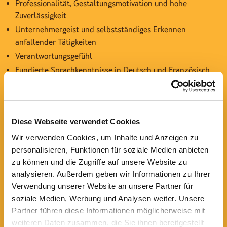
Professionalität, Gestaltungsmotivation und hohe
Zuverlässigkeit
Unternehmergeist und selbstständiges Erkennen
anfallender Tätigkeiten
Verantwortungsgefühl
Fundierte Sprachkenntnisse in Deutsch und Französisch
(Englisch-Kenntnisse sind von Vorteil)
Natürlichen Charme im Umgang mit den Gästen
Qualifikation/Stärken
Diese Webseite verwendet Cookies
Sie verfügen über ein offenes und freundliches Wesen,
Wir verwenden Cookies, um Inhalte und Anzeigen zu
Kommunikationsstärke, Genauigkeit und Natürlichkeit, sind
personalisieren, Funktionen für soziale Medien anbieten
verlässlich, flexibel, stressresistent und teamfähig. Sie haben
zu können und die Zugriffe auf unsere Website zu
Freude am Umgang mit Menschen. Selbstständiges Arbeiten
analysieren. Außerdem geben wir Informationen zu Ihrer
und hohe Kundenorientierung sind für Sie selbstverständlich.
Verwendung unserer Website an unsere Partner für
soziale Medien, Werbung und Analysen weiter. Unsere
Monnier steht für natürliche Premium-Backwaren,
Schokoladenkunstwerke und herzhafte Leckereien, die per
Partner führen diese Informationen möglicherweise mit
Hand aus den allerbesten Zutaten und ohne künstlichen
weiteren Daten zusammen, die Sie ihnen bereitgestellt