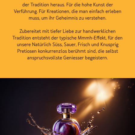
der Tradition heraus. Für die hohe Kunst der
Verführung. Für Kreationen, die man einfach erleben
muss, um ihr Geheimnis zu verstehen.
Zubereitet mit tiefer Liebe zur handwerklichen
Tradition entsteht der typische Mmmh-Effekt, für den
unsere Natürlich Süss, Sauer, Frisch und Knusprig
Pretiosen konkurrenzlos berühmt sind, die selbst
anspruchsvollste Geniesser begeistern.