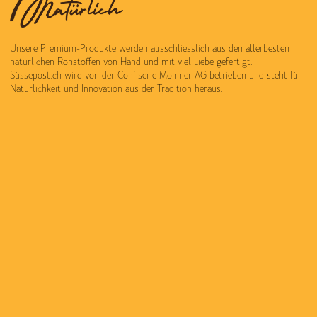
Unsere Premium-Produkte werden ausschliesslich aus den allerbesten
natürlichen Rohstoffen von Hand und mit viel Liebe gefertigt.
Süssepost.ch wird von der Confiserie Monnier AG betrieben und steht für
Natürlichkeit und Innovation aus der Tradition heraus.
Zubereitet mit tiefer Liebe zur handwerklichen Tradition entsteht jedes
Produkt mit dem typische Mmmh-Effekt, für den unsere Natürlich Süss,
Sauer, Frisch und Knusprig Pretiosen konkurrenzlos berühmt sind. Wir
freuen uns Sie bei uns begrüssen zu dürfen und wünschen Ihnen in diesem
Sinne ein wunderbares Shop-und Genusserlebniss.
HILFE & KONTAKT:
T +41 26 670 25 42
info@monnier.swiss
STORE & CAFE:
STORE & CAFE:
MONNIER MURTEN
MONNIER BERN