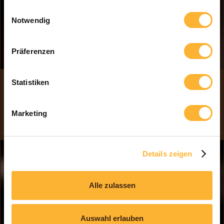
gesammelt haben.
Einwilligungsauswahl
Notwendig
Präferenzen
Statistiken
FRISCH
Das Highlights für Ihre Party...
Marketing
Details zeigen
Alle zulassen
Auswahl erlauben