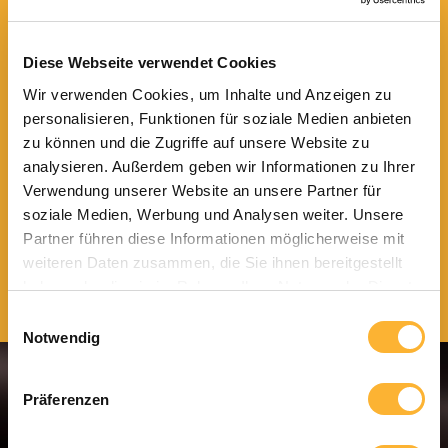
Wir brauchen immer wieder motivierte Macher, die
mit uns gemeinsam anpacken wollen. Die Betonung
liegt hier ganz klar auf gemeinsam. Denn Teamarbeit
Diese Webseite verwendet Cookies
steht für uns ganz weit oben. Gleich neben Qualität.
Wir verwenden Cookies, um Inhalte und Anzeigen zu
Nach einem positiven Gespräch mit unserer
personalisieren, Funktionen für soziale Medien anbieten
Geschäftsleitung freuen wir uns darauf, Sie zu einem
zu können und die Zugriffe auf unsere Website zu
Schnuppertag in unserem Team zu begrüßen.
analysieren. Außerdem geben wir Informationen zu Ihrer
Verwendung unserer Website an unsere Partner für
Wir freuen uns auf Ihre Bewerbung auf eine unserer
Stellenausschreibungen. Auch Ihre Initiativbewerbung
soziale Medien, Werbung und Analysen weiter. Unsere
ist jederzeit willkommen!
Partner führen diese Informationen möglicherweise mit
weiteren Daten zusammen, die Sie ihnen bereitgestellt
Offene Jobs finden Sie hier!
haben oder die sie im Rahmen Ihrer Nutzung der Dienste
gesammelt haben.
Einwilligungsauswahl
Notwendig
Präferenzen