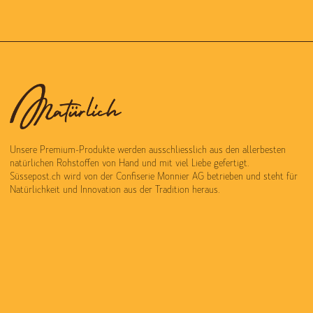
Unsere Premium-Produkte werden ausschliesslich aus den allerbesten
natürlichen Rohstoffen von Hand und mit viel Liebe gefertigt.
Süssepost.ch wird von der Confiserie Monnier AG betrieben und steht für
Natürlichkeit und Innovation aus der Tradition heraus.
Zubereitet mit tiefer Liebe zur handwerklichen Tradition entsteht jedes
Produkt mit dem typische Mmmh-Effekt, für den unsere Natürlich Süss,
Sauer, Frisch und Knusprig Pretiosen konkurrenzlos berühmt sind. Wir
freuen uns Sie bei uns begrüssen zu dürfen und wünschen Ihnen in diesem
Sinne ein wunderbares Shop-und Genusserlebniss.
HILFE & KONTAKT: