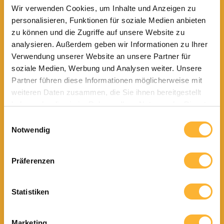
Wir verwenden Cookies, um Inhalte und Anzeigen zu
Die Wertschätzung für diese spiegelt sich in
personalisieren, Funktionen für soziale Medien anbieten
hochwertigen Produkten, welche die Schönheit und
zu können und die Zugriffe auf unsere Website zu
die Qualität der Rohstoffe in ihrer Natürlichkeit
analysieren. Außerdem geben wir Informationen zu Ihrer
zelebrieren.
Verwendung unserer Website an unsere Partner für
soziale Medien, Werbung und Analysen weiter. Unsere
GESUNDER
Partner führen diese Informationen möglicherweise mit
GENUSS
weiteren Daten zusammen, die Sie ihnen bereitgestellt
haben oder die sie im Rahmen Ihrer Nutzung der Dienste
Genuss bedeutet für uns: den Geniesser zu
gesammelt haben.
Einwilligungsauswahl
inspirieren, die Grenzen und Mühen des Alltags für
Notwendig
eine kurze Zeit zu vergessen und hinter sich zu
lassen.
Präferenzen
Wir wollen den Lebensgenuss unserer Kunden
beflügeln. Dies erreichen wir mit raffinierten
Kompositionen und unter Verwendung bester
Statistiken
natürlicher Zutaten.
Aber auch durch den konsequenten Verzicht auf
Marketing