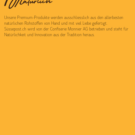
Unsere Premium-Produkte werden ausschliesslich aus den allerbesten
natürlichen Rohstoffen von Hand und mit viel Liebe gefertigt.
Süssepost.ch wird von der Confiserie Monnier AG betrieben und steht für
Natürlichkeit und Innovation aus der Tradition heraus.
Zubereitet mit tiefer Liebe zur handwerklichen Tradition entsteht jedes
Produkt mit dem typische Mmmh-Effekt, für den unsere Natürlich Süss,
Sauer, Frisch und Knusprig Pretiosen konkurrenzlos berühmt sind. Wir
freuen uns Sie bei uns begrüssen zu dürfen und wünschen Ihnen in diesem
Sinne ein wunderbares Shop-und Genusserlebniss.
HILFE & KONTAKT:
T +41 26 670 25 42
info@monnier.swiss
STORE & CAFE:
STORE & CAFE:
MONNIER MURTEN
MONNIER BERN
Hauptgasse 25
Schauplatzgasse 26