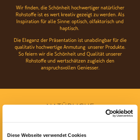
Wir finden, die Schönheit hochwertiger natürlicher
Rohstoffe ist es wert kreativ gezeigt zu werden. Als
Inspiration für alle Sinne: optisch, olfaktorisch und
haptisch.
Die Eleganz der Präsentation ist unabdingbar für die
qualitativ hochwertige Anmutung unserer Produkte.
So feiern wir die Schönheit und Qualität unserer
Rohstoffe und wertschätzen zugleich den
anspruchsvollen Geniesser.
NATÜRLICHE
QUALITÄT
Unser Anspruch ist es, nur die allerbesten
Diese Webseite verwendet Cookies
natürlichen Zutaten zu verwenden.