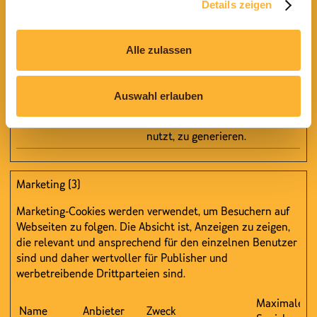
Anforderungsrate
Details zeigen
einzuschränken
_gid
Google
Registriert eine
1 Tag
Alle zulassen
eindeutige ID, die
verwendet wird, um
statistische Daten
Auswahl erlauben
dazu, wie der
Besucher die Website
nutzt, zu generieren.
Marketing (3)
Marketing-Cookies werden verwendet, um Besuchern auf
Webseiten zu folgen. Die Absicht ist, Anzeigen zu zeigen,
die relevant und ansprechend für den einzelnen Benutzer
sind und daher wertvoller für Publisher und
werbetreibende Drittparteien sind.
Maximale
Name
Anbieter
Zweck