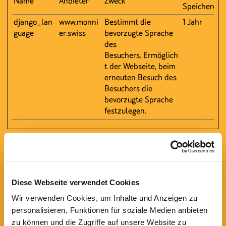
Name
Anbieter
Zweck
Speicherdau
django_lan
www.monni
Bestimmt die
1 Jahr
guage
er.swiss
bevorzugte Sprache
des
Besuchers. Ermöglich
t der Webseite, beim
erneuten Besuch des
Besuchers die
bevorzugte Sprache
festzulegen.
Statistiken (4)
Statistik-Cookies helfen Webseiten-Besitzern zu
verstehen, wie Besucher mit Webseiten interagieren,
Diese Webseite verwendet Cookies
indem Informationen anonym gesammelt und gemeldet
werden.
Wir verwenden Cookies, um Inhalte und Anzeigen zu
personalisieren, Funktionen für soziale Medien anbieten
Maximale
zu können und die Zugriffe auf unsere Website zu
Name
Anbieter
Zweck