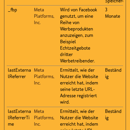
Speicherdau
_fbp
Meta
Wird von Facebook
3
Platforms,
genutzt, um eine
Monate
Inc.
Reihe von
Werbeprodukten
anzuzeigen, zum
Beispiel
Echtzeitgebote
dritter
Werbetreibender.
lastExterna
Meta
Ermittelt, wie der
Beständ
lReferrer
Platforms,
Nutzer die Website
ig
Inc.
erreicht hat, indem
seine letzte URL-
Adresse registriert
wird.
lastExterna
Meta
Ermittelt, wie der
Beständ
lReferrerTi
Platforms,
Nutzer die Website
ig
me
Inc.
erreicht hat, indem