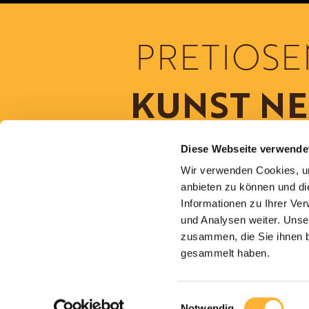
PRETIOSE
KUNST N
INTERPRETI
Diese Webseite verwende
Wir verwenden Cookies, um
anbieten zu können und di
Informationen zu Ihrer Ve
Die Erfahrungen unseres Chef Confiseurs, ve
und Analysen weiter. Unse
Know-how unseres österreichischen Chefs Josef 
zusammen, die Sie ihnen b
völlig neuartige Kreationen entstehen – Erge
gesammelt haben.
nunmehr vierzigjährigen Suche nach bege
Geschmackserlebnissen.
Einwilligungsauswahl
Erleben Sie völlig neue Dimensionen von salzi
Notwendig