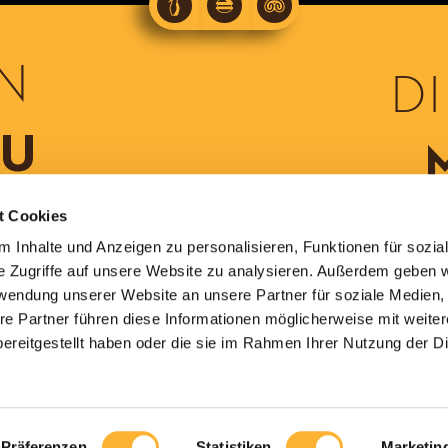
LA
LA
LA
N
DI
CREATIVE
MODERNE
TRADITIONELLE
EU
Unsere
Beliebte
Leckereien,
Vision
Klassiker,
die
des
frisch
wir
ERT
MODERNEN
inszeniert:
alle
t Cookies
Confiseur-
Wir
kennen
 Inhalte und Anzeigen zu personalisieren, Funktionen für sozia
und
interpretieren
und
Pâtissier-
alte
lieben,
e Zugriffe auf unsere Website zu analysieren. Außerdem geben w
HANDWERKS...
Rezepte...
à la
rwendung unserer Website an unsere Partner für soziale Medien
reint mit dem
Monnier...
re Partner führen diese Informationen möglicherweise mit weite
beginnt bere
Billes, lassen
So
ereitgestellt haben oder die sie im Rahmen Ihrer Nutzung der D
bei uns nur b
bnisse einer
frisch
Getreide von 
isternden
war
de
Tradition
noch
Denn in Sache
g, süss, herb,
nie
Präferenzen
Statistiken
Marketin