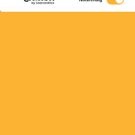
gepaart mit Aroma-Explosionen, die man ein
haben muss.
All unsere Suss, Sauer, Frisch, Knusprig Pre
ausschliesslich aus naturbelassenen Zutaten 
Hand, in handwerklicher Perfektion zubereit