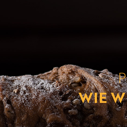
P
WIE W