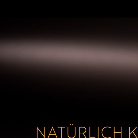
NATÜRLICH 