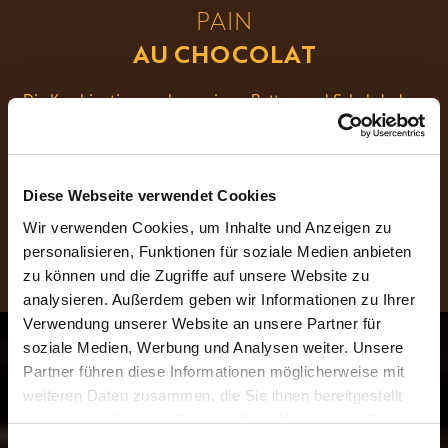
PAIN
AU CHOCOLAT
Die Kombination aus knusprigem Butter- und Schokoladen-
Blätterteig, gefüllt mit einer zarten Schokoladen-Ganache aus
Schweizer Schokolade überzeugt noch jede Naschkatze.
Besonderheit:
Diese Webseite verwendet Cookies
Muss man probiert haben, um es zu verstehen
Wir verwenden Cookies, um Inhalte und Anzeigen zu
personalisieren, Funktionen für soziale Medien anbieten
zu können und die Zugriffe auf unsere Website zu
analysieren. Außerdem geben wir Informationen zu Ihrer
Verwendung unserer Website an unsere Partner für
soziale Medien, Werbung und Analysen weiter. Unsere
Partner führen diese Informationen möglicherweise mit
weiteren Daten zusammen, die Sie ihnen bereitgestellt
haben oder die sie im Rahmen Ihrer Nutzung der Dienste
gesammelt haben.