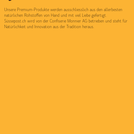
Unsere Premium-Produkte werden ausschliesslich aus den allerbesten
natürlichen Rohstoffen von Hand und mit viel Liebe gefertigt.
Süssepost.ch wird von der Confiserie Monnier AG betrieben und steht für
Natürlichkeit und Innovation aus der Tradition heraus.
Zubereitet mit tiefer Liebe zur handwerklichen Tradition entsteht jedes
Produkt mit dem typische Mmmh-Effekt, für den unsere Natürlich Süss,
Sauer, Frisch und Knusprig Pretiosen konkurrenzlos berühmt sind. Wir
freuen uns Sie bei uns begrüssen zu dürfen und wünschen Ihnen in diesem
Sinne ein wunderbares Shop-und Genusserlebniss.
HILFE & KONTAKT:
T +41 26 670 25 42
info@monnier.swiss
STORE & CAFE:
STORE & CAFE:
MONNIER MURTEN
MONNIER BERN
Hauptgasse 25
Schauplatzgasse 26
3280 Murten
3011 Bern