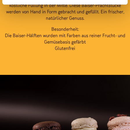
köstliche Füllung in der Mitte. Diese Baiser-Prachtstücke
werden von Hand in Form gebracht und gefüllt. Ein frischer,
natürlicher Genuss.
Besonderheit:
Die Baiser-Hälften wurden mit Farben aus reiner Frucht- und
Gemüsebasis gefärbt
Glutenfrei