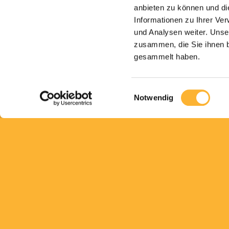
anbieten zu können und di
Informationen zu Ihrer Ve
und Analysen weiter. Unse
zusammen, die Sie ihnen b
gesammelt haben.
Einwilligungsauswahl
Notwendig
Unsere Premium-Produkte werden ausschliesslic
den allerbesten natürlichen Rohstoffen von Han
mit viel Liebe gefertigt. Süssepost.ch wird von de
Confiserie Monnier AG betrieben und steht für
Natürlichkeit und Innovation aus der Tradition he