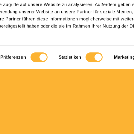
e Zugriffe auf unsere Website zu analysieren. Außerdem geben w
rwendung unserer Website an unsere Partner für soziale Medien
re Partner führen diese Informationen möglicherweise mit weite
ereitgestellt haben oder die sie im Rahmen Ihrer Nutzung der D
Präferenzen
Statistiken
Marketin
SÜSS
STORE & CAFE:
SAUER
MONNIER MURTEN
Hauptgasse 25
FRISCH
3280 Murten
h aus
KNUSPRIG
T +41 26 670 25 42
d und
r
ÖFFNUNGSZEITEN
PRETIOSEN
Mo-So 6:45-18:30 Uhr
raus.