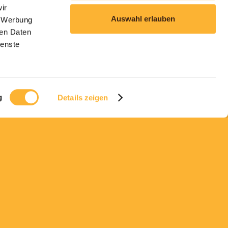
ir
Auswahl erlauben
, Werbung
ren Daten
ienste
g
Details zeigen
STORE & CAFE:
MONNIER BERN
Schauplatzgasse 26
3011 Bern
T +41 31 311 71 73
ÖFFNUNGSZEITEN
Mo-Fr 7:00-18:30 Uhr