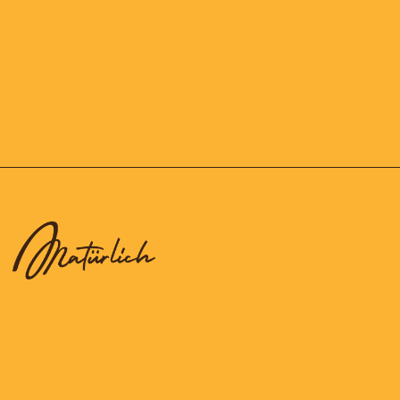
Unsere Premium-Produkte werden ausschliesslich aus den allerbesten
natürlichen Rohstoffen von Hand und mit viel Liebe gefertigt.
Süssepost.ch wird von der Confiserie Monnier AG betrieben und steht für
Natürlichkeit und Innovation aus der Tradition heraus.
Zubereitet mit tiefer Liebe zur handwerklichen Tradition entsteht jedes